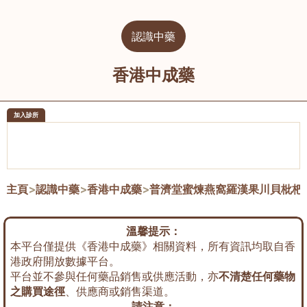
認識中藥
香港中成藥
加入診所
醫樂坊醫療集團有限公司
榮毅園中
佐敦
大圍
主頁
>
認識中藥
>
香港中成藥
>
普濟堂蜜煉燕窩羅漢果川貝枇杷
溫馨提示：
本平台僅提供《香港中成藥》相關資料，所有資訊均取自香
港政府開放數據平台。
平台並不參與任何藥品銷售或供應活動，亦
不清楚任何藥物
之購買途徑
、供應商或銷售渠道。
請注意：