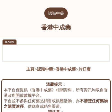
認識中藥
香港中成藥
加入診所
醫樂坊醫療集團有限公司
榮毅園中
佐敦
大圍
主頁
>
認識中藥
>
香港中成藥
>
片仔癀
溫馨提示：
本平台僅提供《香港中成藥》相關資料，所有資訊均取自香
港政府開放數據平台。
平台並不參與任何藥品銷售或供應活動，亦
不清楚任何藥物
之購買途徑
、供應商或銷售渠道。
請注意：