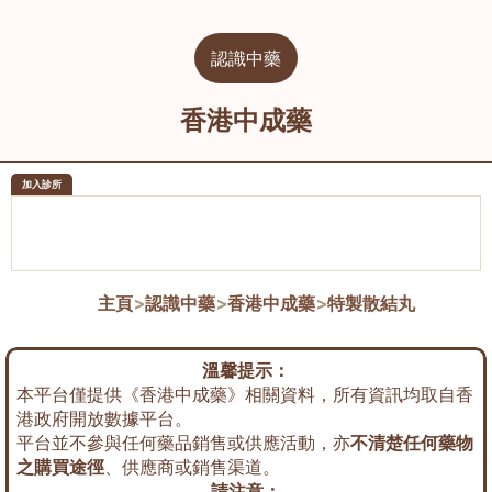
認識中藥
香港中成藥
加入診所
醫樂坊醫療集團有限公司
榮毅園中
佐敦
大圍
主頁
>
認識中藥
>
香港中成藥
>
特製散結丸
溫馨提示：
本平台僅提供《香港中成藥》相關資料，所有資訊均取自香
港政府開放數據平台。
平台並不參與任何藥品銷售或供應活動，亦
不清楚任何藥物
之購買途徑
、供應商或銷售渠道。
請注意：