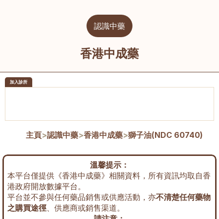
認識中藥
香港中成藥
加入診所
醫樂坊醫療集團有限公司
榮毅園中
佐敦
大圍
主頁
>
認識中藥
>
香港中成藥
>
獅子油(NDC 60740)
溫馨提示：
本平台僅提供《香港中成藥》相關資料，所有資訊均取自香
港政府開放數據平台。
平台並不參與任何藥品銷售或供應活動，亦
不清楚任何藥物
之購買途徑
、供應商或銷售渠道。
請注意：