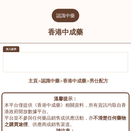
認識中藥
香港中成藥
加入診所
醫樂坊醫療集團有限公司
榮毅園中
佐敦
大圍
主頁
>
認識中藥
>
香港中成藥
>
男仕配方
溫馨提示：
本平台僅提供《香港中成藥》相關資料，所有資訊均取自香
港政府開放數據平台。
平台並不參與任何藥品銷售或供應活動，亦
不清楚任何藥物
之購買途徑
、供應商或銷售渠道。
請注意：