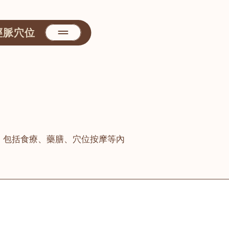
經脈穴位
，包括食療、藥膳、穴位按摩等內
善醫堂
屯門