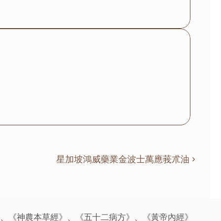
星加坡鴻威藥業金波士萬應莪朮油 ›
》、《神農本草經》、《五十二病方》、《黃帝內經》