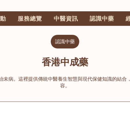
動
服務總覽
中醫資訊
認識中藥
認識中藥
香港中成藥
治未病。這裡提供傳統中醫養生智慧與現代保健知識的結合
容。
公司
榮毅園中醫中藥診所
睦鄰醫舍
大圍
荃灣