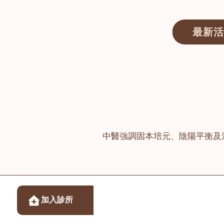
最新活
醫師匯ECWAY｜香港中醫資訊及服務平台
中醫強調固本培元、陰陽平衡及
醫樂坊醫療集團有限
加入診所
佐敦