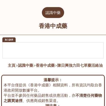
認識中藥
香港中成藥
加入診所
醫樂坊醫療集團有限公司
榮毅園中
佐敦
大圍
主頁
>
認識中藥
>
香港中成藥
>
陳日興強力田七草藥活絡油
溫馨提示：
本平台僅提供《香港中成藥》相關資料，所有資訊均取自香
港政府開放數據平台。
平台並不參與任何藥品銷售或供應活動，亦
不清楚任何藥物
之購買途徑
、供應商或銷售渠道。
請注意：