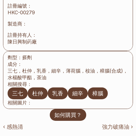
註冊編號：
HKC-00279
製造商：
註冊持有人：
陳日興制葯廠
劑型：
搽劑
成分：
三七，杜仲，乳香，細辛，薄荷腦，桉油，樟腦(合成)，
水楊酸甲酯，茶油
相關搜尋：
三七
杜仲
乳香
細辛
樟腦
相關圖片：
如何購買？
‹ 感熱清
強力破痛油 ›