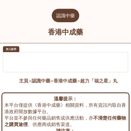
認識中藥
香港中成藥
加入診所
醫樂坊醫療集團有限公司
榮毅園中
佐敦
大圍
主頁
>
認識中藥
>
香港中成藥
>
超力「福之星」丸
溫馨提示：
本平台僅提供《香港中成藥》相關資料，所有資訊均取自香
港政府開放數據平台。
平台並不參與任何藥品銷售或供應活動，亦
不清楚任何藥物
之購買途徑
、供應商或銷售渠道。
請注意：