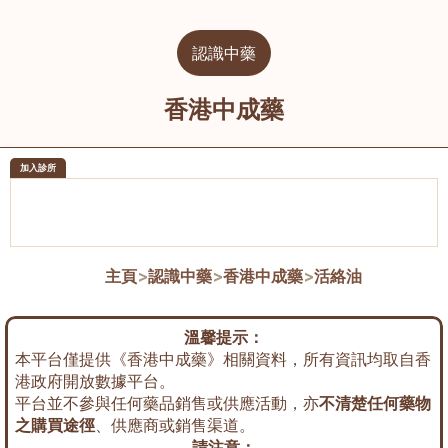
認識中藥
香港中成藥
加入診所
醫樂坊醫療集團有限公司
榮毅園中
佐敦
大圍
主頁
>
認識中藥
>
香港中成藥
>
活絡油
溫馨提示：
本平台僅提供《香港中成藥》相關資料，所有資訊均取自香
港政府開放數據平台。
平台並不參與任何藥品銷售或供應活動，亦
不清楚任何藥物
之購買途徑
、供應商或銷售渠道。
請注意：