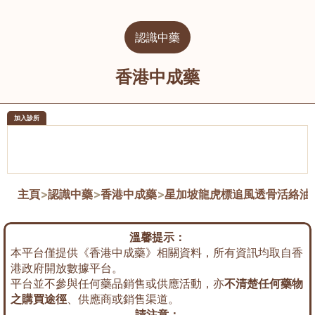
認識中藥
香港中成藥
加入診所
醫樂坊醫療集團有限公司
榮毅園中
佐敦
大圍
主頁
>
認識中藥
>
香港中成藥
>
星加坡龍虎標追風透骨活絡油
溫馨提示：
本平台僅提供《香港中成藥》相關資料，所有資訊均取自香
港政府開放數據平台。
平台並不參與任何藥品銷售或供應活動，亦
不清楚任何藥物
之購買途徑
、供應商或銷售渠道。
請注意：