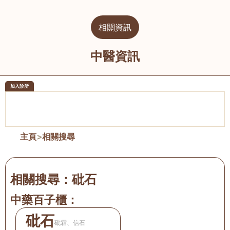
相關資訊
中醫資訊
加入診所
醫樂坊醫療集團有限公司
榮毅園中
佐敦
大圍
主頁
>
相關搜尋
相關搜尋：
砒石
中藥百子櫃：
砒石
砒霜、信石