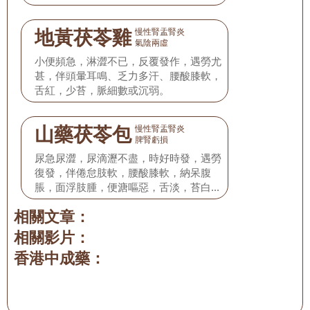
地黃茯苓雞
慢性腎盂腎炎
氣陰兩虛
小便頻急，淋澀不已，反覆發作，遇勞尤
甚，伴頭暈耳鳴、乏力多汗、腰酸膝軟，
舌紅，少苔，脈細數或沉弱。
山藥茯苓包
慢性腎盂腎炎
脾腎虧損
尿急尿澀，尿滴瀝不盡，時好時發，遇勞
復發，伴倦怠肢軟，腰酸膝軟，納呆腹
脹，面浮肢腫，便溏嘔惡，舌淡，苔白，
脈沉弱或滑。
相關文章：
相關影片：
香港中成藥：