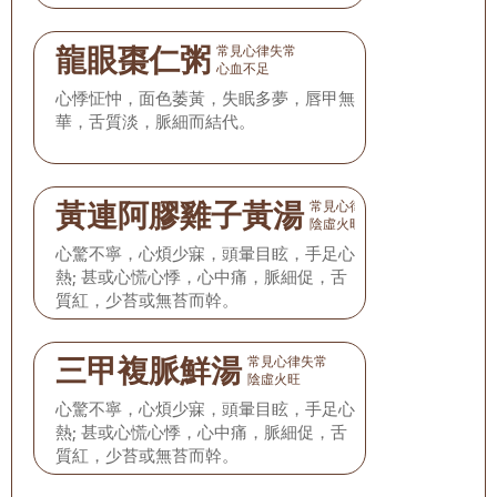
龍眼棗仁粥
常見心律失常
心血不足
心悸怔忡，面色萎黃，失眠多夢，唇甲無
華，舌質淡，脈細而結代。
黃連阿膠雞子黃湯
常見心律失常
陰虛火旺
心驚不寧，心煩少寐，頭暈目眩，手足心
熱; 甚或心慌心悸，心中痛，脈細促，舌
質紅，少苔或無苔而幹。
三甲複脈鮮湯
常見心律失常
陰虛火旺
心驚不寧，心煩少寐，頭暈目眩，手足心
熱; 甚或心慌心悸，心中痛，脈細促，舌
質紅，少苔或無苔而幹。