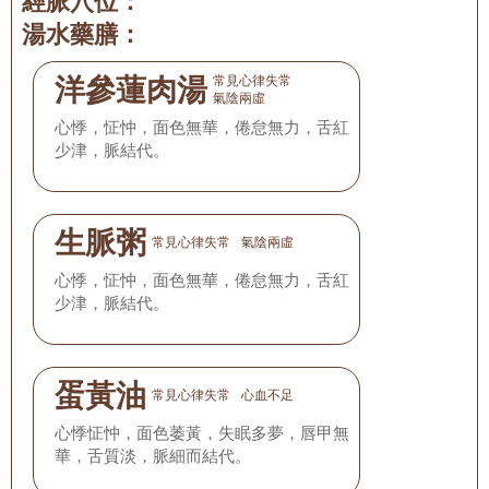
經脈穴位：
湯水藥膳：
洋參蓮肉湯
常見心律失常
氣陰兩虛
心悸，怔忡，面色無華，倦怠無力，舌紅
少津，脈結代。
生脈粥
常見心律失常
氣陰兩虛
心悸，怔忡，面色無華，倦怠無力，舌紅
少津，脈結代。
蛋黃油
常見心律失常
心血不足
心悸怔忡，面色萎黃，失眠多夢，唇甲無
華，舌質淡，脈細而結代。