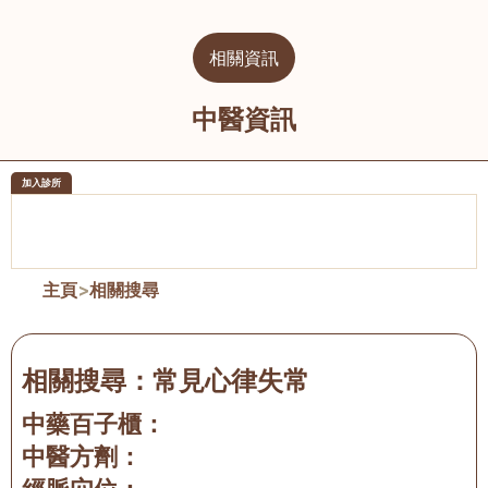
相關資訊
中醫資訊
加入診所
醫樂坊醫療集團有限公司
榮毅園中
佐敦
大圍
主頁
>
相關搜尋
相關搜尋：
常見心律失常
中藥百子櫃：
中醫方劑：