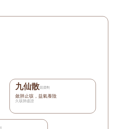
九仙散
固澀劑
斂肺止咳，益氣養陰
久咳肺虛證
劑