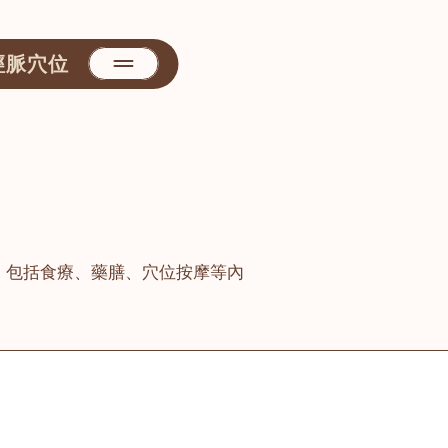
經脈穴位
，包括食療、藥膳、穴位按摩等內
善醫堂
屯門