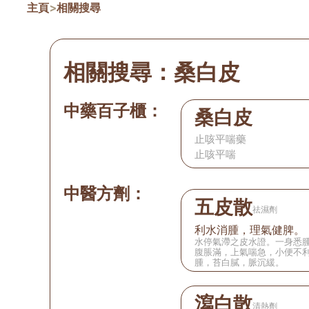
主頁
>
相關搜尋
相關搜尋：
桑白皮
中藥百子櫃：
桑白皮
止咳平喘藥
止咳平喘
中醫方劑：
五皮散
祛濕劑
利水消腫，理氣健脾。
水停氣滯之皮水證。一身悉
腹脹滿，上氣喘急，小便不
腫，苔白膩，脈沉緩。
瀉白散
清熱劑