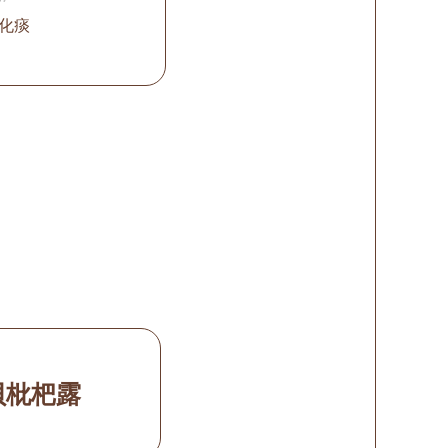
化痰
貝枇杷露