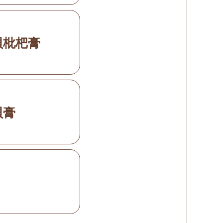
貝枇杷膏
貝膏