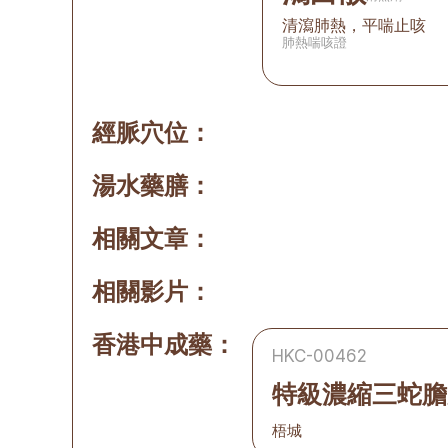
清瀉肺熱，平喘止咳
肺熱喘咳證
經脈穴位：
湯水藥膳：
相關文章：
相關影片：
香港中成藥：
HKC-00462
特級濃縮三蛇膽
梧城