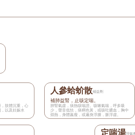
人參蛤蚧散
補益劑
補肺益腎，止咳定喘。
腫，肢體沉重，心
肺腎氣虛，痰熱咳喘證。咳嗽氣喘，呼多吸
利，以及妊娠水
少，聲音低怯，痰稠色黃，或咳吐膿血，胸中
煩熱，身體羸瘦，或遍身浮腫，脈浮虛。
定喘湯
理氣