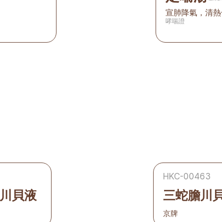
宣肺降氣，清熱
哮喘證
HKC-00463
川貝液
三蛇膽川
京牌