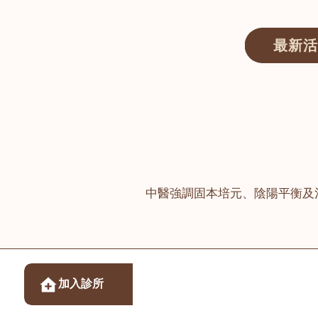
最新活
醫師匯ECWAY｜香港中醫資訊及服務平台
中醫強調固本培元、陰陽平衡及
醫樂坊醫療集團有限
加入診所
佐敦