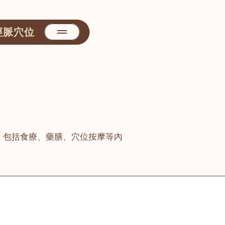
經脈穴位
，包括食療、藥膳、穴位按摩等內
善醫堂
屯門