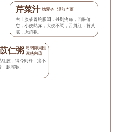
芹菜汁
膽囊炎
濕熱內蘊
右上腹或胃脘脹悶，甚則疼痛，四肢倦
怠，小便熱赤，大便不調，舌質紅，苔黃
膩，脈滑數。
肩關節周圍炎
苡仁粥
濕熱內蘊
熱紅腫，得冷則舒，痛不
黃，脈濡數。