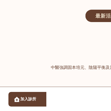
最新活
醫師匯ECWAY｜香港中醫資訊及服務平台
中醫強調固本培元、陰陽平衡及
醫樂坊醫療集團有限
加入診所
佐敦