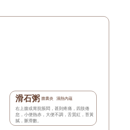
滑石粥
膽囊炎
濕熱內蘊
右上腹或胃脘脹悶，甚則疼痛，四肢倦
怠，小便熱赤，大便不調，舌質紅，苔黃
膩，脈滑數。