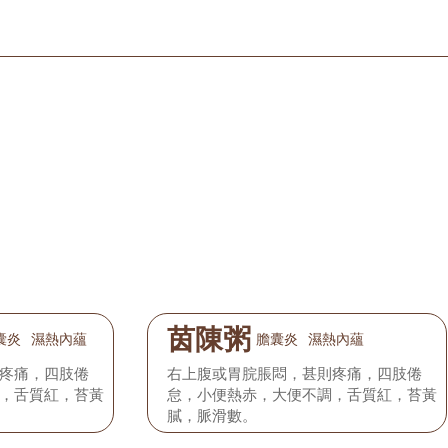
茵陳粥
囊炎
濕熱內蘊
膽囊炎
濕熱內蘊
疼痛，四肢倦
右上腹或胃脘脹悶，甚則疼痛，四肢倦
，舌質紅，苔黃
怠，小便熱赤，大便不調，舌質紅，苔黃
膩，脈滑數。