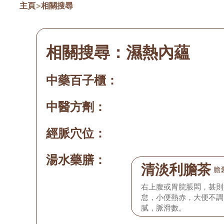
主頁
>
相關搜尋
相關搜尋：
濕熱內蘊
中藥百子櫃：
中醫方劑：
經脈穴位：
湯水藥膳：
清淡利膽茶
膽
右上腹或胃脘脹悶，甚則
怠，小便熱赤，大便不調
膩，脈滑數。