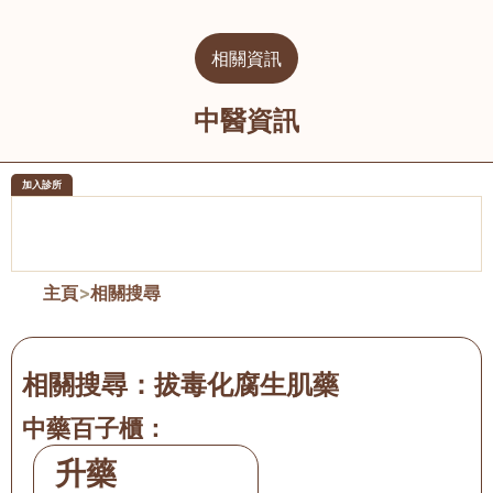
相關資訊
中醫資訊
加入診所
醫樂坊醫療集團有限公司
榮毅園中
佐敦
大圍
主頁
>
相關搜尋
相關搜尋：
拔毒化腐生肌藥
中藥百子櫃：
升藥