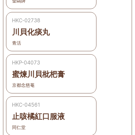
金鷗牌
HKC-02738
川貝化痰丸
青活
HKP-04073
蜜煉川貝枇杷膏
京都念慈菴
HKC-04561
止咳橘紅口服液
同仁堂