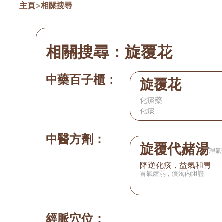
主頁
>
相關搜尋
相關搜尋：
旋覆花
中藥百子櫃：
旋覆花
化痰藥
化痰
中醫方劑：
旋覆代赭湯
理氣
降逆化痰，益氣和胃
胃氣虛弱，痰濁內阻證
經脈穴位：