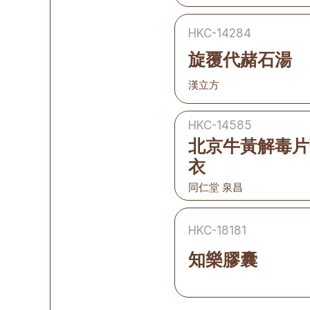
HKC-14284
旋覆代赭石湯
漢立方
HKC-14585
北京牛黃解毒片
衣
同仁堂 泉昌
HKC-18181
知樂膠囊