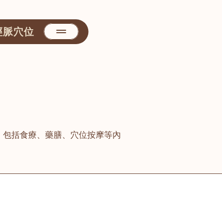
經脈穴位
，包括食療、藥膳、穴位按摩等內
善醫堂
屯門