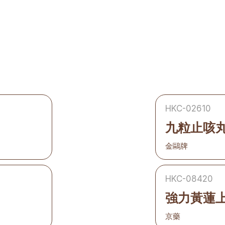
HKC-02610
九粒止咳
金鷗牌
HKC-08420
強力黃蓮
京藥