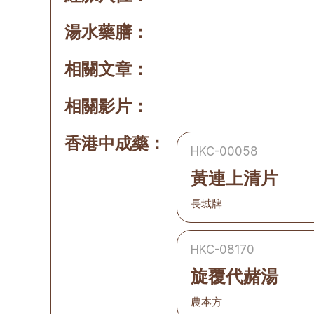
湯水藥膳：
相關文章：
相關影片：
香港中成藥：
HKC-00058
黃連上清片
長城牌
HKC-08170
旋覆代赭湯
農本方