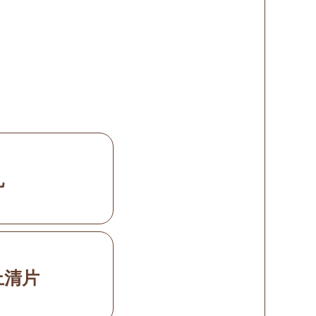
丸
上清片