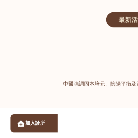
最新活
醫師匯ECWAY｜香港中醫資訊及服務平台
中醫強調固本培元、陰陽平衡及
醫樂坊醫療集團有限
加入診所
佐敦