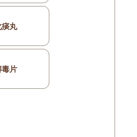
化痰丸
解毒片