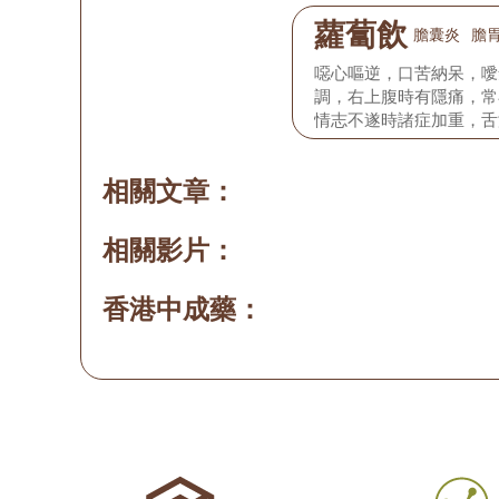
蘿蔔飲
膽囊炎
膽
噁心嘔逆，口苦納呆，噯
調，右上腹時有隱痛，常
情志不遂時諸症加重，舌
脈弦細。
相關文章：
相關影片：
香港中成藥：