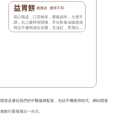
益胃餅
膽囊炎
膽胃不和
噁心嘔逆，口苦納呆，噯氣頻作，大便不
調，右上腹時有隱痛，常在飲食油膩後或
情志不遂時諸症加重，舌淡紅，苔薄白，
脈弦細。
、開發及優化我們的中醫服務配套，包括手機應用程式、網站開發
為推動行業發展出一分力。