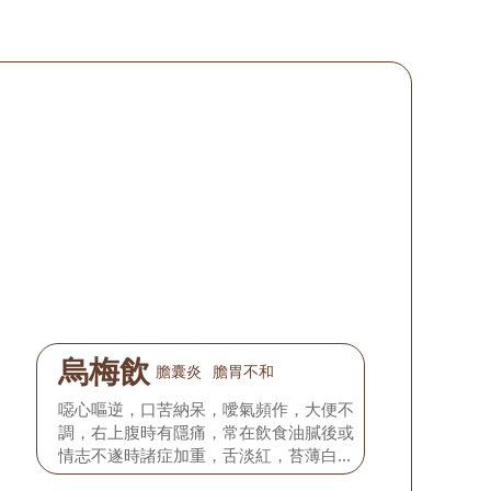
烏梅飲
膽囊炎
膽胃不和
噁心嘔逆，口苦納呆，噯氣頻作，大便不
調，右上腹時有隱痛，常在飲食油膩後或
情志不遂時諸症加重，舌淡紅，苔薄白，
脈弦細。