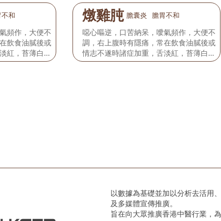
燉雞肫
胃不和
膽囊炎
膽胃不和
氣頻作，大便不
噁心嘔逆，口苦納呆，噯氣頻作，大便不
在飲食油膩後或
調，右上腹時有隱痛，常在飲食油膩後或
淡紅，苔薄白，
情志不遂時諸症加重，舌淡紅，苔薄白，
脈弦細。
以數據為基礎並加以分析去活用
及多媒體宣傳推廣。
旨在向大眾推廣香港中醫行業，