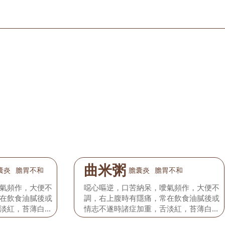
曲米粥
囊炎
膽胃不和
膽囊炎
膽胃不和
氣頻作，大便不
噁心嘔逆，口苦納呆，噯氣頻作，大便不
在飲食油膩後或
調，右上腹時有隱痛，常在飲食油膩後或
淡紅，苔薄白，
情志不遂時諸症加重，舌淡紅，苔薄白，
脈弦細。