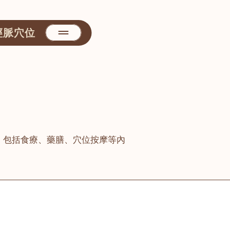
經脈穴位
，包括食療、藥膳、穴位按摩等內
善醫堂
屯門