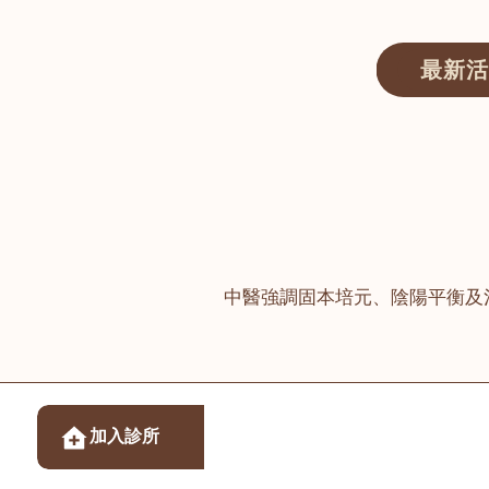
最新活
醫師匯ECWAY｜香港中醫資訊及服務平台
中醫強調固本培元、陰陽平衡及
醫樂坊醫療集團有限
加入診所
佐敦