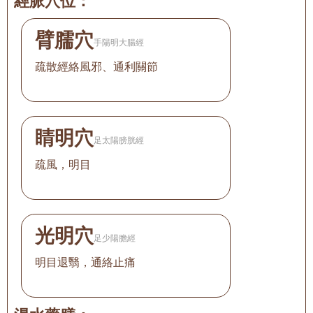
經脈穴位：
臂臑穴
手陽明大腸經
疏散經絡風邪、通利關節
睛明穴
足太陽膀胱經
疏風，明目
光明穴
足少陽膽經
明目退翳，通絡止痛