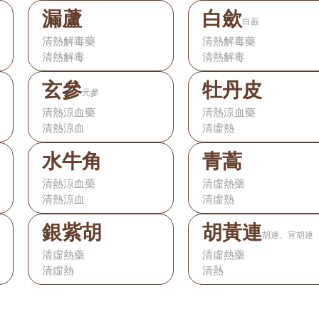
漏蘆
白歛
白蘞
清熱解毒藥
清熱解毒藥
清熱解毒
清熱解毒
玄參
牡丹皮
元參
清熱涼血藥
清熱涼血藥
清熱涼血
清虛熱
水牛角
青蒿
清熱涼血藥
清虛熱藥
清熱涼血
清虛熱
銀紫胡
胡黃連
胡連、宣胡連
清虛熱藥
清虛熱藥
清虛熱
清熱