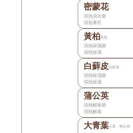
密蒙花
清熱瀉火藥
清熱養肝
黃柏
黃蘗
清熱燥濕藥
清熱燥濕
白蘚皮
白鮮皮
清熱燥濕藥
清熱燥濕
蒲公英
清熱解毒藥
清熱解毒
大青葉
大青、鴨公青