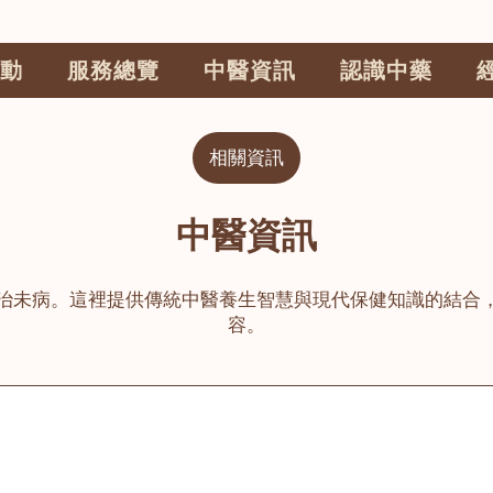
動
服務總覽
中醫資訊
認識中藥
相關資訊
中醫資訊
治未病。這裡提供傳統中醫養生智慧與現代保健知識的結合
容。
公司
榮毅園中醫中藥診所
睦鄰醫舍
大圍
荃灣