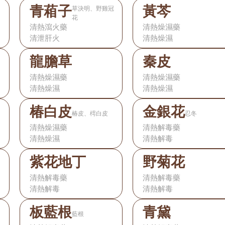
青葙子
黃芩
草決明、野雞冠
花
清熱瀉火藥
清熱燥濕藥
清泄肝火
清熱燥濕
龍膽草
秦皮
清熱燥濕藥
清熱燥濕藥
清熱燥濕
清熱燥濕
椿白皮
金銀花
椿皮、樗白皮
忍冬
清熱燥濕藥
清熱解毒藥
清熱燥濕
清熱解毒
紫花地丁
野菊花
清熱解毒藥
清熱解毒藥
清熱解毒
清熱解毒
板藍根
青黛
藍根