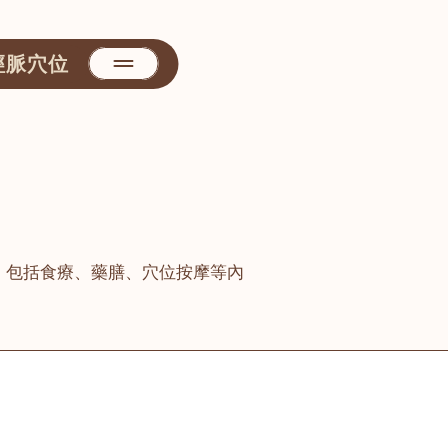
經脈穴位
，包括食療、藥膳、穴位按摩等內
善醫堂
屯門