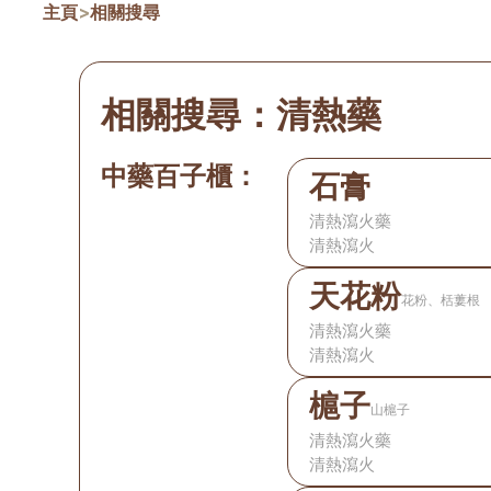
主頁
>
相關搜尋
相關搜尋：
清熱藥
中藥百子櫃：
石膏
清熱瀉火藥
清熱瀉火
天花粉
花粉、栝蔞根
清熱瀉火藥
清熱瀉火
槴子
山槴子
清熱瀉火藥
清熱瀉火