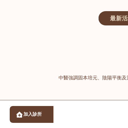
最新活
醫師匯ECWAY｜香港中醫資訊及服務平台
中醫強調固本培元、陰陽平衡及
醫樂坊醫療集團有限
加入診所
佐敦