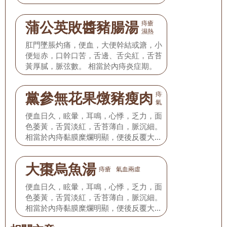
蒲公英敗醬豬腸湯
痔瘡
濕熱
肛門墜脹灼痛，便血，大便幹結或溏，小
便短赤，口幹口苦，舌邊、舌尖紅，舌苔
黃厚膩，脈弦數。 相當於內痔炎症期。
黨參無花果燉豬瘦肉
痔瘡
氣血兩虛
便血日久，眩暈，耳鳴，心悸，乏力，面
色萎黃，舌質淡紅，舌苔薄白，脈沉細。
相當於內痔黏膜糜爛明顯，便後反覆大量
出血，以致造成慢性貧血。
大棗烏魚湯
痔瘡
氣血兩虛
便血日久，眩暈，耳鳴，心悸，乏力，面
色萎黃，舌質淡紅，舌苔薄白，脈沉細。
相當於內痔黏膜糜爛明顯，便後反覆大量
出血，以致造成慢性貧血。