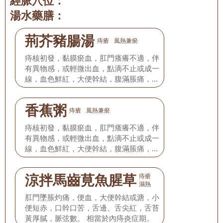
經脈穴位：
湯水藥膳：
荊芥豬腸湯
痔瘡
風熱兼瘀
痔核初發，黏膜瘀血，肛門瘙癢不適，伴
有異物感，或輕微出血，點滴不止或成一
線，血色鮮紅，大便幹結，腹滿脹痛，舌
質紅，或有瘀斑、瘀點，舌苔薄黃，脈弦
數。 相當於內痔及血栓性混合痔I.期。
香蕉粥
痔瘡
風熱兼瘀
痔核初發，黏膜瘀血，肛門瘙癢不適，伴
有異物感，或輕微出血，點滴不止或成一
線，血色鮮紅，大便幹結，腹滿脹痛，舌
質紅，或有瘀斑、瘀點，舌苔薄黃，脈弦
數。 相當於內痔及血栓性混合痔I.期。
涼拌馬齒莧魚腥草
痔瘡
濕熱
肛門墜脹灼痛，便血，大便幹結或溏，小
便短赤，口幹口苦，舌邊、舌尖紅，舌苔
黃厚膩，脈弦數。 相當於內痔炎症期。