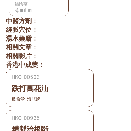
補陰藥
涼血止血
中醫方劑：
經脈穴位：
湯水藥膳：
相關文章：
相關影片：
香港中成藥：
HKC-00503
跌打萬花油
敬修堂  海瓶牌
HKC-00935
精製治根斷