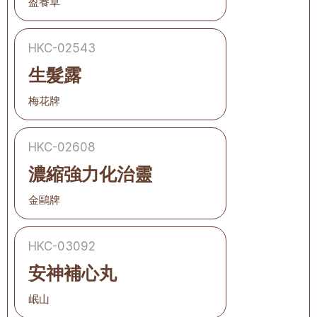
盈養草
HKC-02543
生髮露
梅花牌
HKC-02608
濃縮強力化治靈
金鷗牌
HKC-03092
安神補心丸
岷山