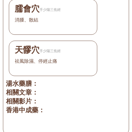
臑會穴
手少陽三焦經
消腫、散結
天髎穴
手少陽三焦經
祛風除濕、停經止痛
湯水藥膳：
相關文章：
相關影片：
香港中成藥：