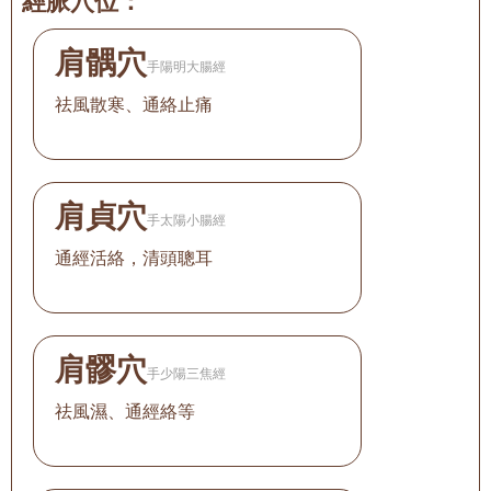
經脈穴位：
肩髃穴
手陽明大腸經
祛風散寒、通絡止痛
肩貞穴
手太陽小腸經
通經活絡，清頭聰耳
肩髎穴
手少陽三焦經
祛風濕、通經絡等