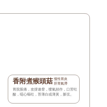
慢性胃炎
香附煮猴頭菇
肝胃氣滯
胃脘脹痛，攻撐連脅，噯氣頻作，口苦吐
酸，噁心嘔吐，苔薄白或薄黃，脈弦。