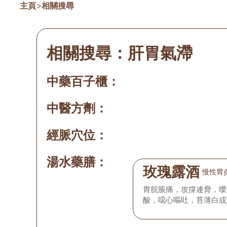
主頁
>
相關搜尋
相關搜尋：
肝胃氣滯
中藥百子櫃：
中醫方劑：
經脈穴位：
湯水藥膳：
玫瑰露酒
慢性胃
胃脘脹痛，攻撐連脅，噯
酸，噁心嘔吐，苔薄白或