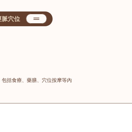
經脈穴位
，包括食療、藥膳、穴位按摩等內
善醫堂
屯門