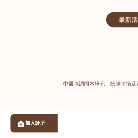
最新活
醫師匯ECWAY｜香港中醫資訊及服務平台
中醫強調固本培元、陰陽平衡及
醫樂坊醫療集團有限
加入診所
佐敦