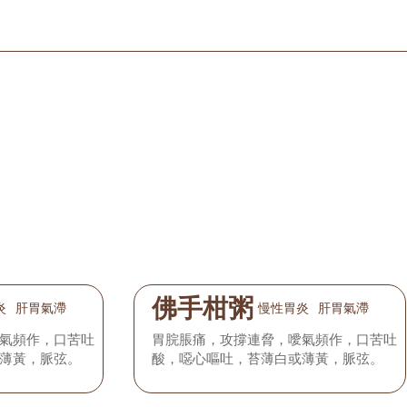
佛手柑粥
炎
肝胃氣滯
慢性胃炎
肝胃氣滯
氣頻作，口苦吐
胃脘脹痛，攻撐連脅，噯氣頻作，口苦吐
薄黃，脈弦。
酸，噁心嘔吐，苔薄白或薄黃，脈弦。