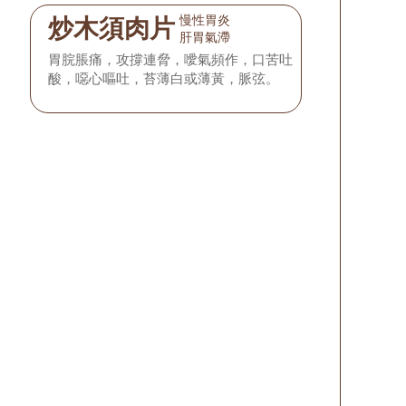
慢性胃炎
炒木須肉片
肝胃氣滯
胃脘脹痛，攻撐連脅，噯氣頻作，口苦吐
酸，噁心嘔吐，苔薄白或薄黃，脈弦。