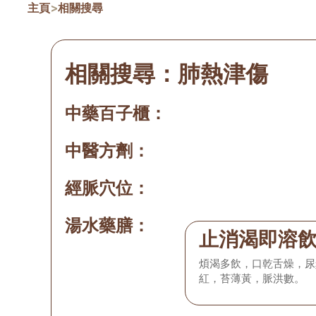
主頁
>
相關搜尋
相關搜尋：
肺熱津傷
中藥百子櫃：
中醫方劑：
經脈穴位：
湯水藥膳：
止消渴即溶
煩渴多飲，口乾舌燥，尿
紅，苔薄黃，脈洪數。