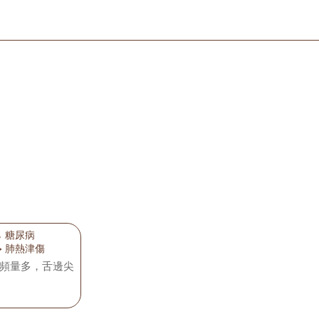
糖尿病
飲
肺熱津傷
頻量多，舌邊尖