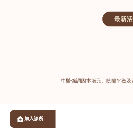
最新活
醫師匯ECWAY｜香港中醫資訊及服務平台
中醫強調固本培元、陰陽平衡及
醫樂坊醫療集團有限
加入診所
佐敦