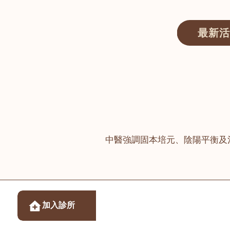
最新活
醫師匯ECWAY｜香港中醫資訊及服務平台
中醫強調固本培元、陰陽平衡及
醫樂坊醫療集團有限
加入診所
佐敦