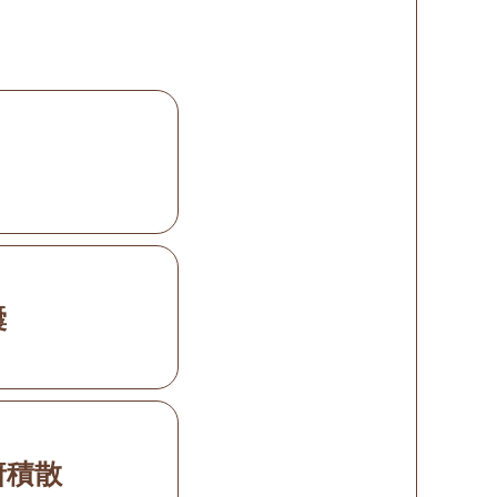
囊
疳積散