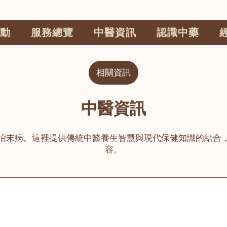
動
服務總覽
中醫資訊
認識中藥
相關資訊
中醫資訊
治未病。這裡提供傳統中醫養生智慧與現代保健知識的結合
容。
公司
榮毅園中醫中藥診所
睦鄰醫舍
大圍
荃灣