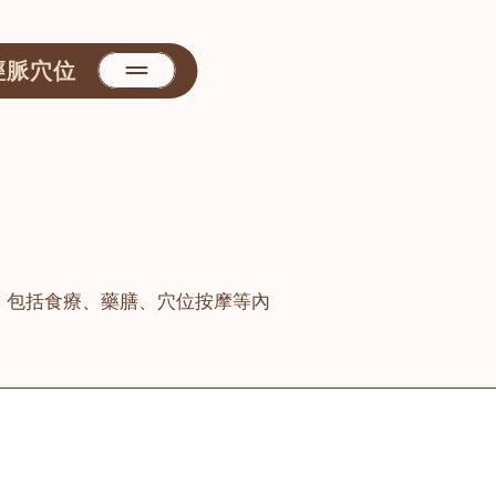
經脈穴位
，包括食療、藥膳、穴位按摩等內
善醫堂
屯門