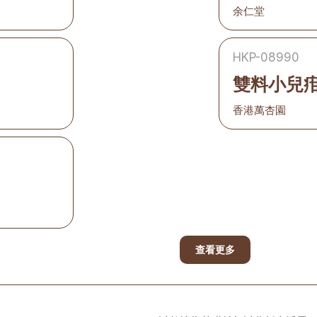
余仁堂
HKP-08990
雙料小兒
香港萬杏園
查看更多