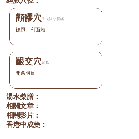
經脈穴位：
顴髎穴
手太陽小腸經
祛風，利面頰
齦交穴
督脈
開竅明目
湯水藥膳：
相關文章：
相關影片：
香港中成藥：