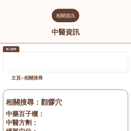
相關資訊
中醫資訊
加入診所
醫樂坊醫療集團有限公司
榮毅園中
佐敦
大圍
主頁
>
相關搜尋
相關搜尋：
顴髎穴
中藥百子櫃：
中醫方劑：