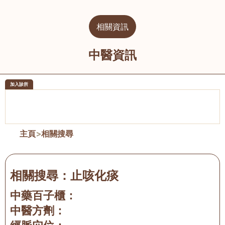
相關資訊
中醫資訊
加入診所
醫樂坊醫療集團有限公司
榮毅園中
佐敦
大圍
主頁
>
相關搜尋
相關搜尋：
止咳化痰
中藥百子櫃：
中醫方劑：