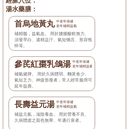
經脈穴位：
湯水藥膳：
首烏地黃丸
中老年保健
老年補精益氣
補精髓，益氣血。 用於腰膝酸軟無力、
須發早白、遺精盜汗、氣短懶言、形容憔
悴等。
參芪紅棗乳鴿湯
中老年保健
老年補精益氣
補氣健脾。 用於久病體弱、麵黃食少、
氣短乏力、神疲形瘦者，常人經常服用可
延年益壽。
長壽益元湯
中老年保健
老年補精益氣
補益元氣，滋陰養血。 用於營養不良、
久病體虛之面色無華、年邁行衰者。