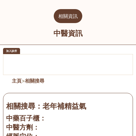
相關資訊
中醫資訊
加入診所
醫樂坊醫療集團有限公司
榮毅園中
佐敦
大圍
主頁
>
相關搜尋
相關搜尋：
老年補精益氣
中藥百子櫃：
中醫方劑：