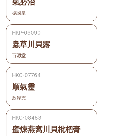
氣必治
德國皇
HKP-06090
蟲草川貝露
百源堂
HKC-07764
順氣靈
欣泽霏
HKC-08483
蜜煉燕窩川貝枇杷膏