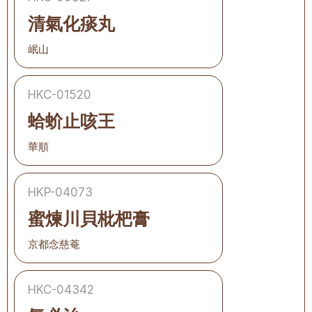
清氣化痰丸
岷山
HKC-01520
蛤蚧止咳王
華順
HKP-04073
蜜煉川貝枇杷膏
京都念慈菴
HKC-04342