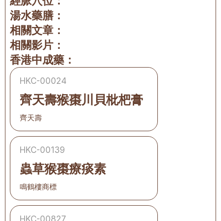
經脈穴位：
湯水藥膳：
相關文章：
相關影片：
香港中成藥：
HKC-00024
齊天壽猴棗川貝枇杷膏
齊天壽
HKC-00139
蟲草猴棗療痰素
鳴鶴樓商標
HKC-00827