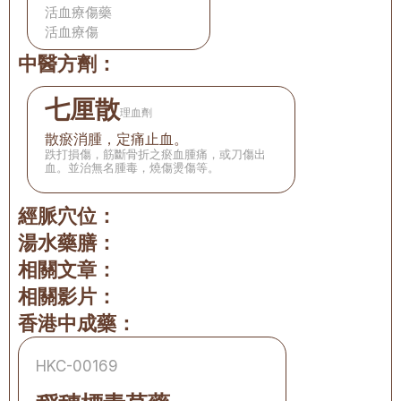
活血療傷藥
活血療傷
中醫方劑：
七厘散
理血劑
散瘀消腫，定痛止血。
跌打損傷，筋斷骨折之瘀血腫痛，或刀傷出
血。並治無名腫毒，燒傷燙傷等。
經脈穴位：
湯水藥膳：
相關文章：
相關影片：
香港中成藥：
HKC-00169