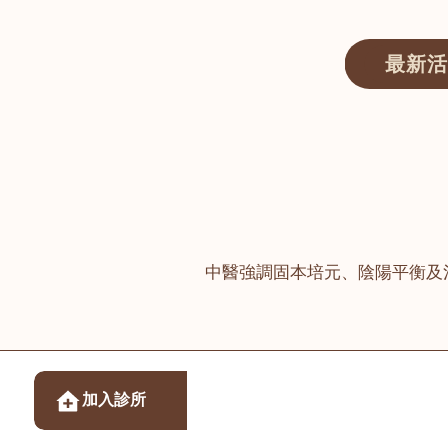
最新活
醫師匯ECWAY｜香港中醫資訊及服務平台
中醫強調固本培元、陰陽平衡及
醫樂坊醫療集團有限
加入診所
佐敦