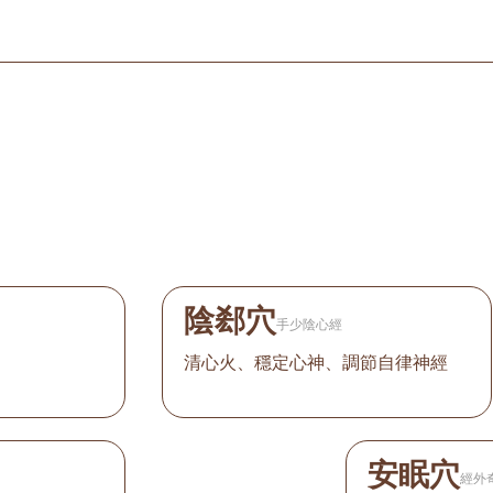
陰郄穴
手少陰心經
清心火、穩定心神、調節自律神經
安眠穴
經外