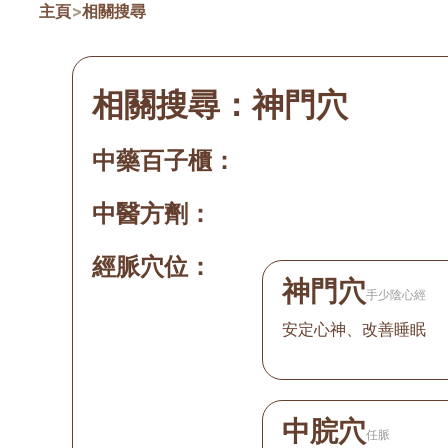
主頁
>
相關搜尋
相關搜尋：
神門穴
中藥百子櫃：
中醫方劑：
經脈穴位：
神門穴
手少陰心經
安定心神、改善睡眠
中脘穴
任脈