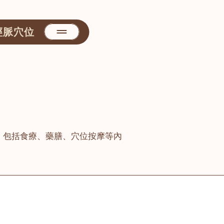
經脈穴位
，包括食療、藥膳、穴位按摩等內
善醫堂
屯門