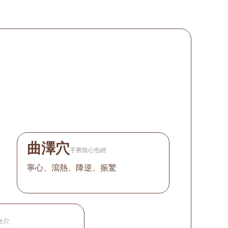
曲澤穴
手厥陰心包經
寧心、瀉熱、降逆、振驚
奇穴