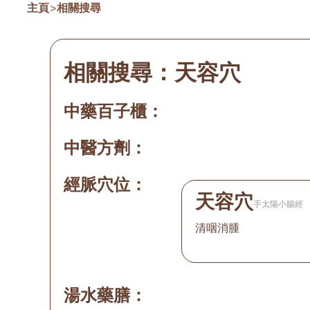
主頁
>
相關搜尋
相關搜尋：
天容穴
中藥百子櫃：
中醫方劑：
經脈穴位：
天容穴
手太陽小腸經
清咽消腫
湯水藥膳：