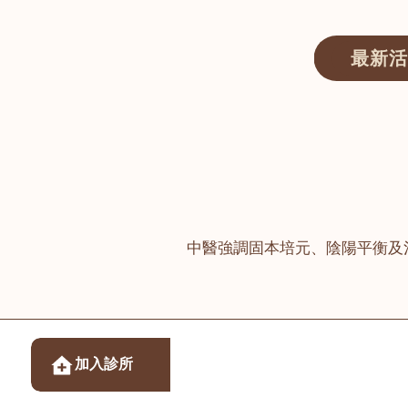
最新活
醫師匯ECWAY｜香港中醫資訊及服務平台
中醫強調固本培元、陰陽平衡及
醫樂坊醫療集團有限
加入診所
佐敦