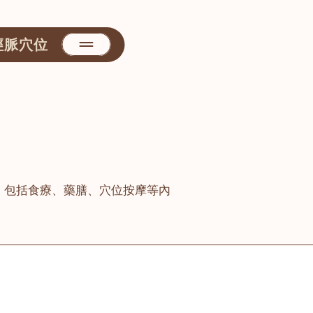
經脈穴位
，包括食療、藥膳、穴位按摩等內
善醫堂
屯門