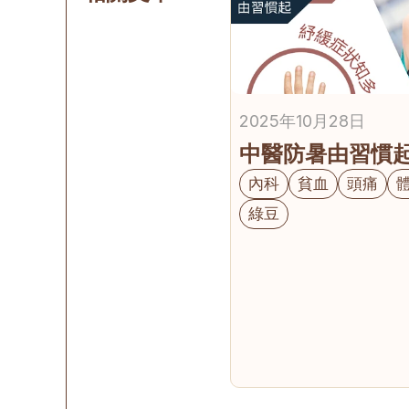
2025年10月28日
中醫防暑由習慣
內科
貧血
頭痛
綠豆