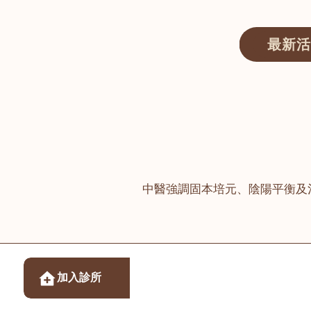
最新活
醫師匯ECWAY｜香港中醫資訊及服務平台
中醫強調固本培元、陰陽平衡及
醫樂坊醫療集團有限
加入診所
佐敦