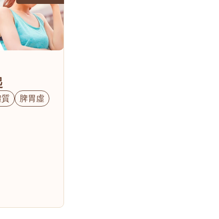
起
體質
脾胃虛