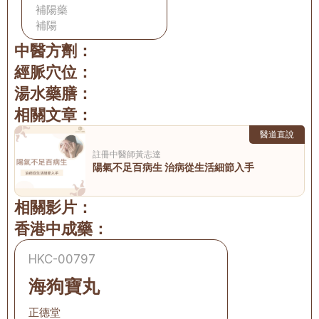
補陽藥
補陽
中醫方劑：
經脈穴位：
湯水藥膳：
相關文章：
醫道直說
註冊中醫師
黃志達
陽氣不足百病生 治病從生活細節入手
相關影片：
香港中成藥：
HKC-00797
海狗寶丸
正德堂