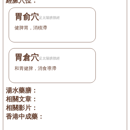
經脈穴位：
胃俞穴
足太陽膀胱經
健脾胃，消積滯
胃倉穴
足太陽膀胱經
和胃健脾，消食導滯
湯水藥膳：
相關文章：
相關影片：
香港中成藥：