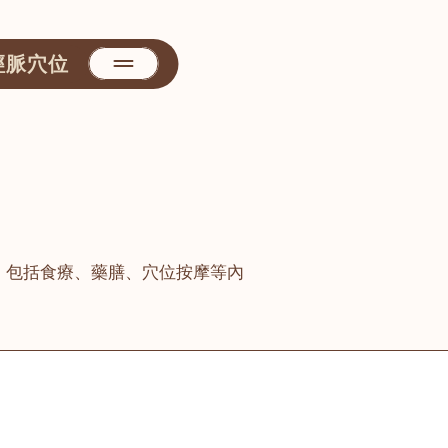
經脈穴位
，包括食療、藥膳、穴位按摩等內
善醫堂
屯門