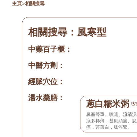
主頁
>
相關搜尋
相關搜尋：
風寒型
中藥百子櫃：
中醫方劑：
經脈穴位：
湯水藥膳：
蔥白糯米粥
感
鼻塞聲重、噴嚏、流清涕
痰多稀薄，甚則頭痛、惡
痛，苔薄白，脈浮緊。