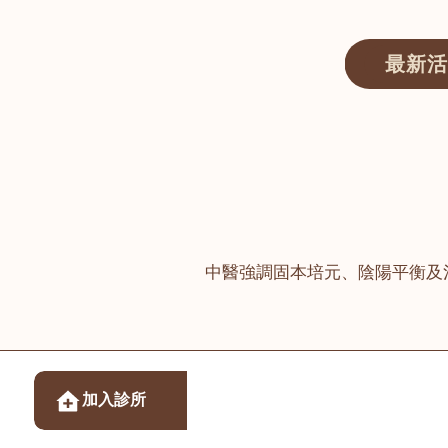
最新活
醫師匯ECWAY｜香港中醫資訊及服務平台
中醫強調固本培元、陰陽平衡及
醫樂坊醫療集團有限
加入診所
佐敦