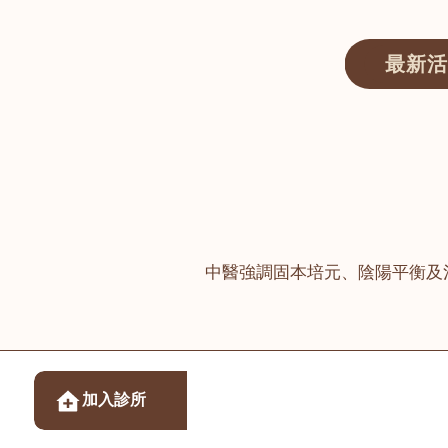
最新活
醫師匯ECWAY｜香港中醫資訊及服務平台
中醫強調固本培元、陰陽平衡及
醫樂坊醫療集團有限
加入診所
佐敦