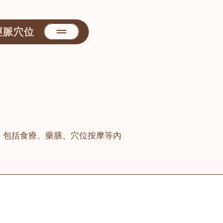
經脈穴位
，包括食療、藥膳、穴位按摩等內
善醫堂
屯門