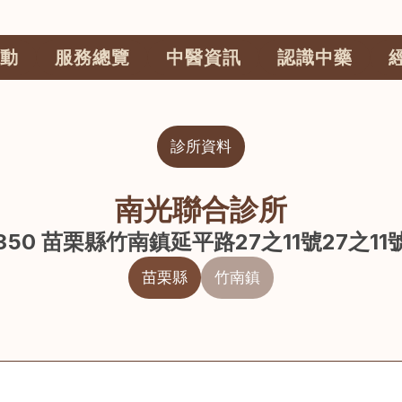
動
服務總覽
中醫資訊
認識中藥
診所資料
南光聯合診所
350 苗栗縣竹南鎮延平路27之11號27之11
苗栗縣
竹南鎮