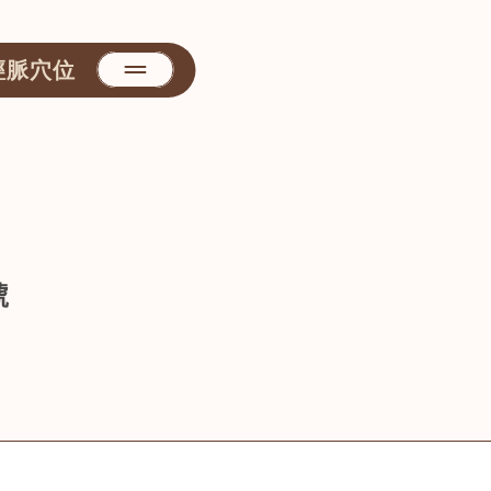
經脈穴位
號