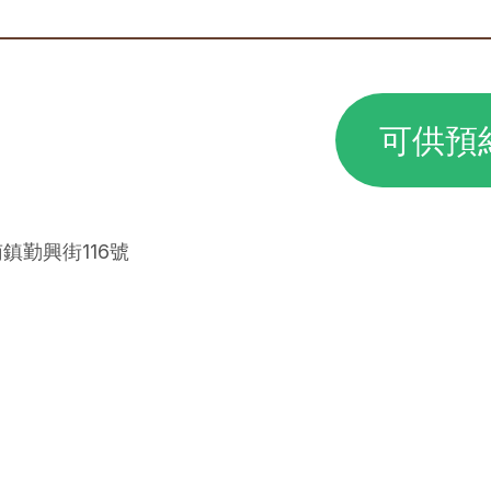
可供預
南鎮勤興街116號