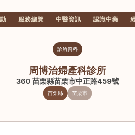
動
服務總覽
中醫資訊
認識中藥
診所資料
周博治婦產科診所
360 苗栗縣苗栗市中正路459號
苗栗縣
苗栗市