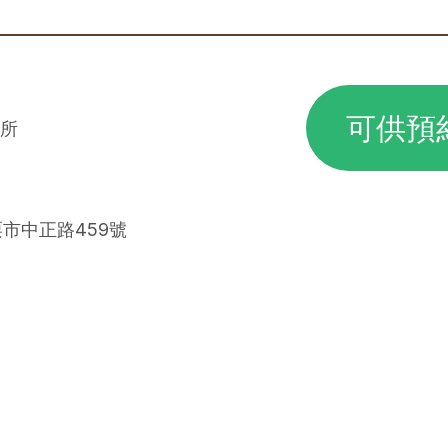
可供預
所
栗市中正路459號