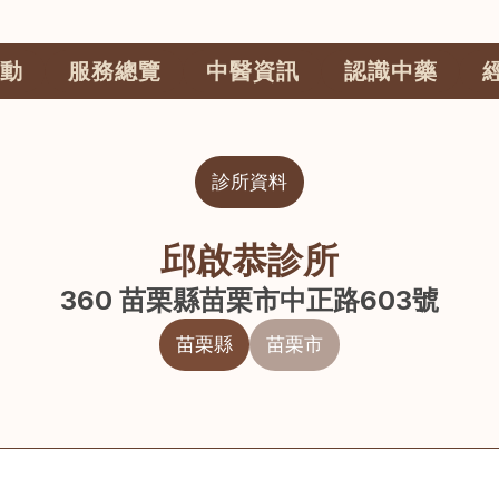
動
服務總覽
中醫資訊
認識中藥
診所資料
邱啟恭診所
360 苗栗縣苗栗市中正路603號
苗栗縣
苗栗市