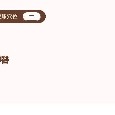
經脈穴位
聯醫