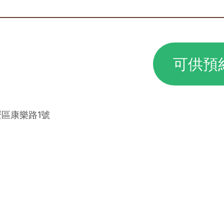
可供預
壢區康樂路1號