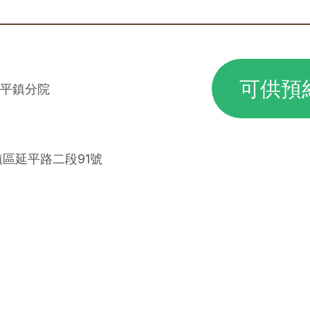
可供預
平鎮分院
鎮區延平路二段91號