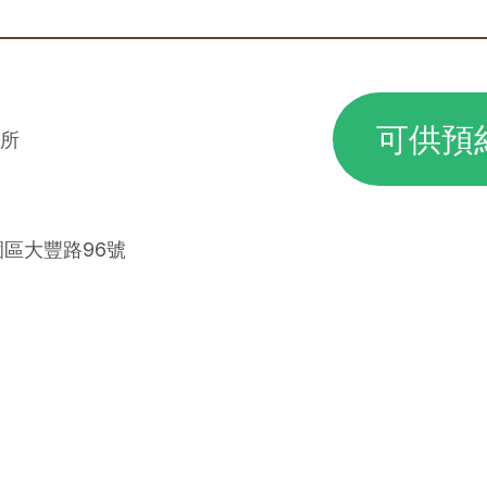
可供預
所
園區大豐路96號