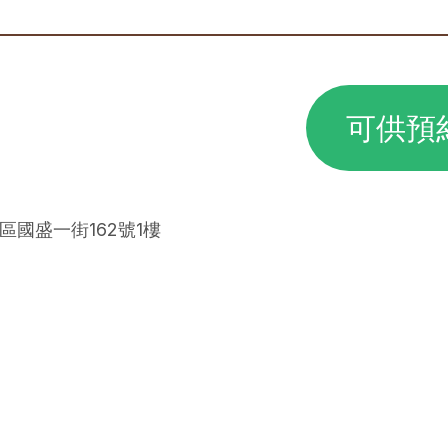
可供預
區國盛一街162號1樓