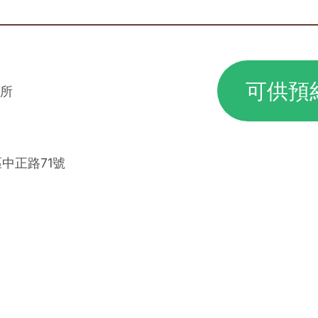
可供預
所
區中正路71號