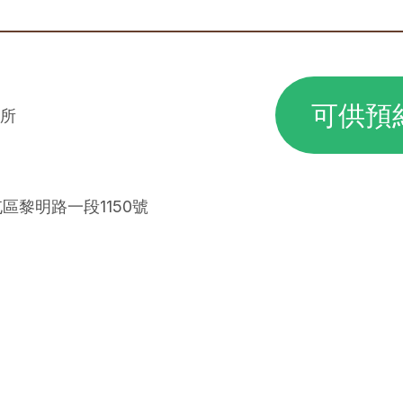
可供預
所
屯區黎明路一段1150號